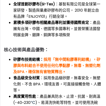
全球首創矽膠布(Si-Tex)
：基智有限公司是全球第一
家研發、製造與量產矽膠布的公司， 2010 年創立自
有品牌「ENJOY101」行銷全球。
累積多項矽膠布相關產品專利並獲得國際肯定
：產品
擁有台灣、中國、德國等多國專利，並曾榮獲法國發
明展金牌、銀牌、銅牌等多項殊榮
核心技術與產品優勢：
矽膠布技術結構：
採用「無中間粘膠專利結構」，矽
膠與布料結合不使用任何化學黏膠，無毒、無塑化劑
及BPA，確保無有害物質釋出。
食品級安全材質
：採用食品級矽膠，無毒安全，無塑
化劑、不含 BPA，環境友善，可直接接觸食物、人體
等。
高度實用性能
：產品兼具防水、止滑、抗菌、耐高溫
(-40~230
)、易清洗快乾等特性，並可使用洗碗
°C